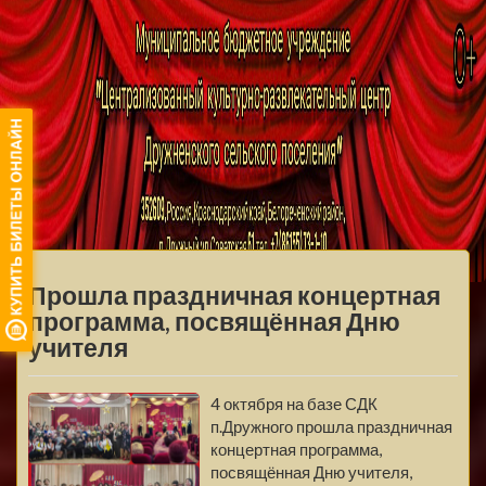
МБУ ЦКРЦ
ДРУЖНЕНСКОГО
МЕНЮ
СЕЛЬСКОГО
Прошла праздничная концертная
ПОСЕЛЕНИЯ
программа, посвящённая Дню
учителя
4 октября на базе СДК
п.Дружного прошла праздничная
концертная программа,
посвящённая Дню учителя,