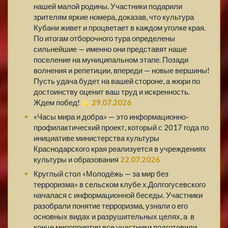
нашей малой родины. Участники подарили
зрителям яркие номера, доказав, что культура
Кубани живет и процветает в каждом уголке края.
По итогам отборочного тура определены
сильнейшие — именно они представят наше
поселение на муниципальном этапе. Позади
волнения и репетиции, впереди — новые вершины!
Пусть удача будет на вашей стороне, а жюри по
достоинству оценит ваш труд и искренность.
Ждем побед!
29.07.2026
«Часы мира и добра» — это информационно-
профилактический проект, который с 2017 года по
инициативе министерства культуры
Краснодарского края реализуется в учреждениях
культуры и образования
22.07.2026
Круглый стол «Молодёжь — за мир без
терроризма» в сельском клубе х.Долгогусевского
началася с информационной беседы. Участники
разобрали понятие терроризма, узнали о его
основных видах и разрушительных целях, а в
конце мероприятия все участники подготовили