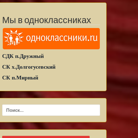
Мы в одноклассниках
СДК п.Дружный
СК х.Долгогусевский
СК п.Мирный
Найти: