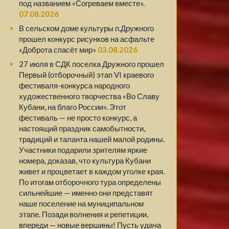
под названием «Согреваем вместе».
07.08.2026
В сельском доме культуры п.Дружного
прошел конкурс рисунков на асфальте
«Доброта спасёт мир»
03.08.2026
27 июля в СДК поселка Дружного прошел
Первый (отборочный) этап VI краевого
фестиваля-конкурса народного
художественного творчества «Во Славу
Кубани, на благо России». Этот
фестиваль — не просто конкурс, а
настоящий праздник самобытности,
традиций и таланта нашей малой родины.
Участники подарили зрителям яркие
номера, доказав, что культура Кубани
живет и процветает в каждом уголке края.
По итогам отборочного тура определены
сильнейшие — именно они представят
наше поселение на муниципальном
этапе. Позади волнения и репетиции,
впереди — новые вершины! Пусть удача