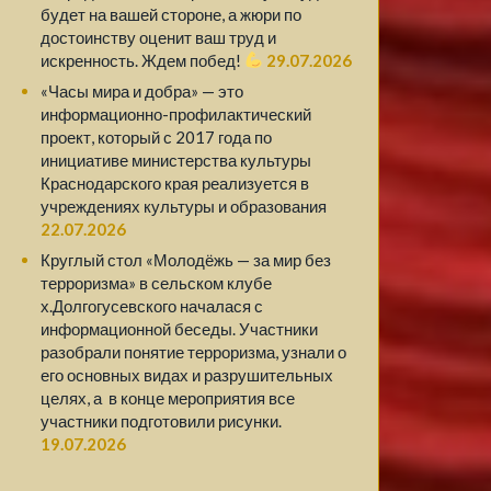
будет на вашей стороне, а жюри по
достоинству оценит ваш труд и
искренность. Ждем побед!
29.07.2026
«Часы мира и добра» — это
информационно-профилактический
проект, который с 2017 года по
инициативе министерства культуры
Краснодарского края реализуется в
учреждениях культуры и образования
22.07.2026
Круглый стол «Молодёжь — за мир без
терроризма» в сельском клубе
х.Долгогусевского началася с
информационной беседы. Участники
разобрали понятие терроризма, узнали о
его основных видах и разрушительных
целях, а в конце мероприятия все
участники подготовили рисунки.
19.07.2026