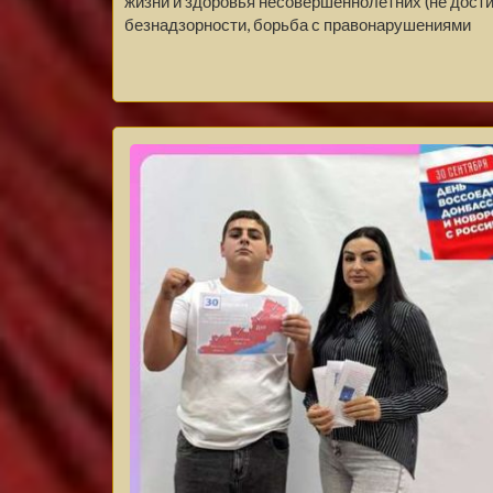
жизни и здоровья несовершеннолетних (не дости
безнадзорности, борьба с правонарушениями