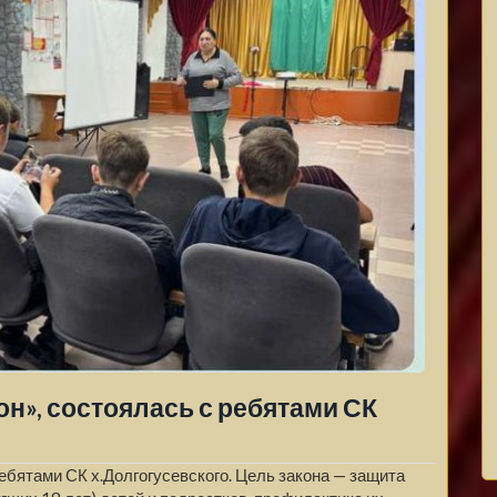
н», состоялась с ребятами СК
ебятами СК х.Долгогусевского. Цель закона — защита