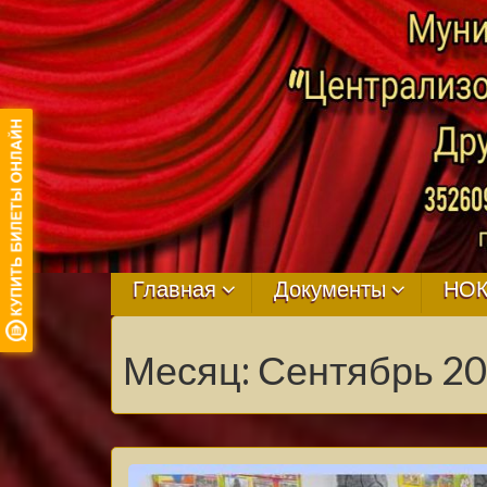
МБУ ЦКРЦ
ДРУЖНЕНСКО
Главная
Документы
НО
СЕЛЬСКОГО
Месяц:
Сентябрь 2
ПОСЕЛЕНИЯ