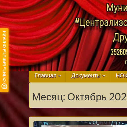
МБУ ЦКРЦ
ДРУЖНЕНСКО
Главная
Документы
НО
СЕЛЬСКОГО
Месяц:
Октябрь 20
ПОСЕЛЕНИЯ