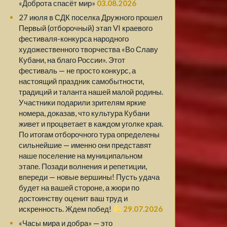
«Доброта спасёт мир»
03.08.2026
27 июля в СДК поселка Дружного прошел
Первый (отборочный) этап VI краевого
фестиваля-конкурса народного
художественного творчества «Во Славу
Кубани, на благо России». Этот
фестиваль — не просто конкурс, а
настоящий праздник самобытности,
традиций и таланта нашей малой родины.
Участники подарили зрителям яркие
номера, доказав, что культура Кубани
живет и процветает в каждом уголке края.
По итогам отборочного тура определены
сильнейшие — именно они представят
наше поселение на муниципальном
этапе. Позади волнения и репетиции,
впереди — новые вершины! Пусть удача
будет на вашей стороне, а жюри по
достоинству оценит ваш труд и
искренность. Ждем побед!
29.07.2026
«Часы мира и добра» — это