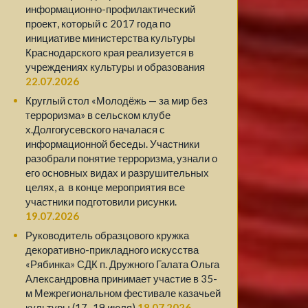
информационно-профилактический
проект, который с 2017 года по
инициативе министерства культуры
Краснодарского края реализуется в
учреждениях культуры и образования
22.07.2026
Круглый стол «Молодёжь — за мир без
терроризма» в сельском клубе
х.Долгогусевского началася с
информационной беседы. Участники
разобрали понятие терроризма, узнали о
его основных видах и разрушительных
целях, а в конце мероприятия все
участники подготовили рисунки.
19.07.2026
Руководитель образцового кружка
декоративно-прикладного искусства
«Рябинка» СДК п. Дружного Галата Ольга
Александровна принимает участие в 35-
м Межрегиональном фестивале казачьей
культуры (17–19 июля)
18.07.2026