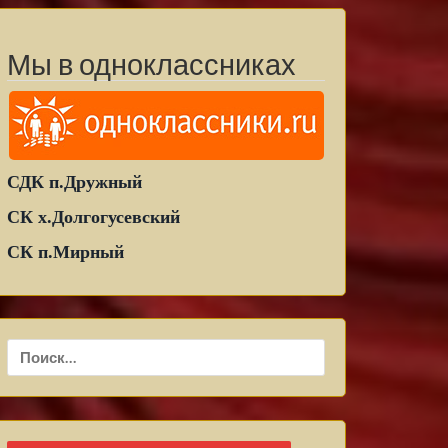
Мы в одноклассниках
СДК п.Дружный
СК х.Долгогусевский
СК п.Мирный
Найти: