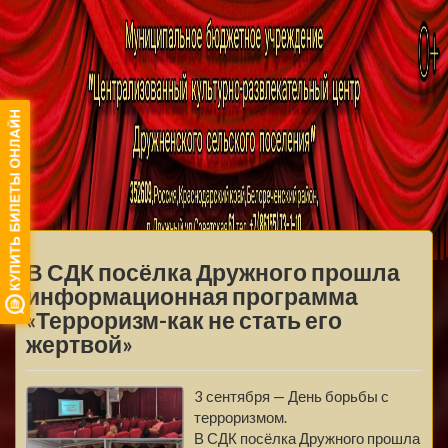
МБУ ЦКРЦ
ДРУЖНЕНСКОГО
МЕНЮ
СЕЛЬСКОГО
В СДК посёлка Дружного прошла
ПОСЕЛЕНИЯ
информационная программа
«Терроризм-как не стать его
жертвой»
3 сентября — День борьбы с
терроризмом.
В СДК посёлка Дружного прошла