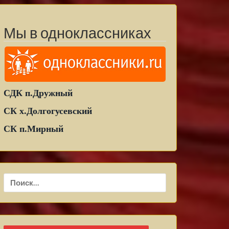
Мы в одноклассниках
СДК п.Дружный
СК х.Долгогусевский
СК п.Мирный
Найти: