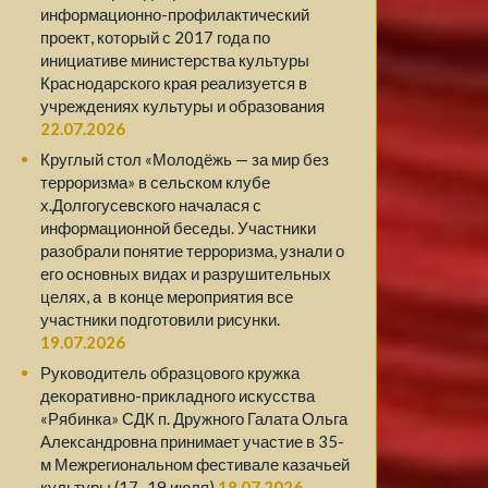
информационно-профилактический
проект, который с 2017 года по
инициативе министерства культуры
Краснодарского края реализуется в
учреждениях культуры и образования
22.07.2026
Круглый стол «Молодёжь — за мир без
терроризма» в сельском клубе
х.Долгогусевского началася с
информационной беседы. Участники
разобрали понятие терроризма, узнали о
его основных видах и разрушительных
целях, а в конце мероприятия все
участники подготовили рисунки.
19.07.2026
Руководитель образцового кружка
декоративно-прикладного искусства
«Рябинка» СДК п. Дружного Галата Ольга
Александровна принимает участие в 35-
м Межрегиональном фестивале казачьей
культуры (17–19 июля)
18.07.2026