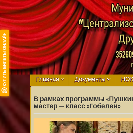
МБУ ЦКРЦ
ДРУЖНЕНСКО
Главная
Документы
НО
СЕЛЬСКОГО
В рамках программы «Пушкин
ПОСЕЛЕНИЯ
мастер — класс «Гобелен»