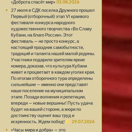
«Доброта спасёт мир»
03.08.2026
27 июля в СДК поселка Дружного прошел
Первый (отборочный) этап VI краевого
фестиваля-конкурса народного
художественного творчества «Во Славу
Кубани, на благо России». Этот
фестиваль — не просто конкурс, а
настоящий праздник самобытности,
традиций и таланта нашей малой родины.
Участники подарили зрителям яркие
номера, доказав, что культура Кубани
живет и процветает в каждом уголке края.
По итогам отборочного тура определены
сильнейшие — именно они представят
наше поселение на муниципальном
этапе. Позади волнения и репетиции,
впереди — новые вершины! Пусть удача
будет на вашей стороне, а жюри по
достоинству оценит ваш труд и
искренность. Ждем побед!
29.07.2026
«Часы мира и добра» — это