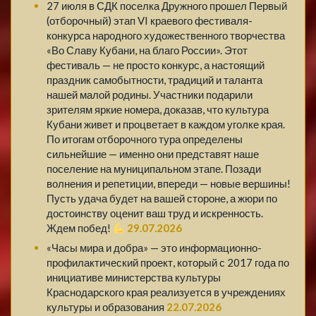
27 июля в СДК поселка Дружного прошел Первый
(отборочный) этап VI краевого фестиваля-
конкурса народного художественного творчества
«Во Славу Кубани, на благо России». Этот
фестиваль — не просто конкурс, а настоящий
праздник самобытности, традиций и таланта
нашей малой родины. Участники подарили
зрителям яркие номера, доказав, что культура
Кубани живет и процветает в каждом уголке края.
По итогам отборочного тура определены
сильнейшие — именно они представят наше
поселение на муниципальном этапе. Позади
волнения и репетиции, впереди — новые вершины!
Пусть удача будет на вашей стороне, а жюри по
достоинству оценит ваш труд и искренность.
Ждем побед!
29.07.2026
«Часы мира и добра» — это информационно-
профилактический проект, который с 2017 года по
инициативе министерства культуры
Краснодарского края реализуется в учреждениях
культуры и образования
22.07.2026