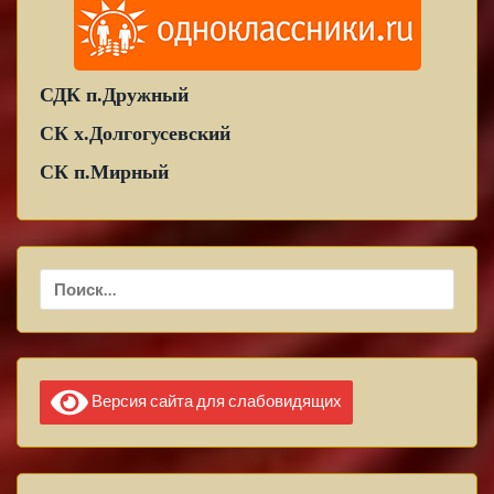
СДК п.Дружный
СК х.Долгогусевский
СК п.Мирный
Найти:
Версия сайта для слабовидящих