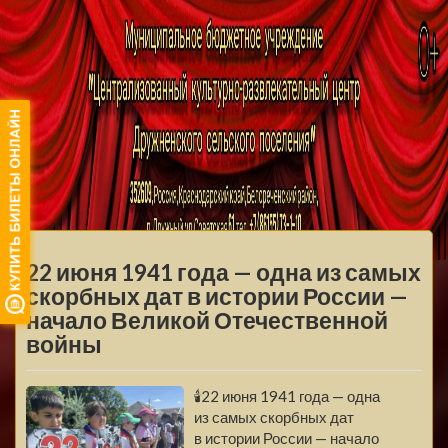
МБУ ЦКРЦ
ДРУЖНЕНСКОГО
МЕНЮ
СЕЛЬСКОГО
22 июня 1941 года — одна из самых
ПОСЕЛЕНИЯ
скорбных дат в истории России —
начало Великой Отечественной
войны
🕯22 июня 1941 года — одна
из самых скорбных дат
в истории России — начало