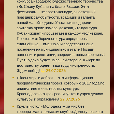
конкурса народного художественного творчества
«Во Славу Кубани, на благо России». Этот
фестиваль — не просто конкурс, а настоящий
праздник самобытности, традиций и таланта
нашей малой родины. Участники подарили
зрителям яркие номера, доказав, что культура
Кубани живет и процветает в каждом уголке края.
По итогам отборочного тура определены
сильнейшие — именно они представят наше
поселение на муниципальном этапе. Позади
волнения и репетиции, впереди — новые вершины!
Пусть удача будет на вашей стороне, а жюри по
достоинству оценит ваш труд и искренность.
Ждем побед!
29.07.2026
«Часы мира и добра» — это информационно-
профилактический проект, который с 2017 года по
инициативе министерства культуры
Краснодарского края реализуется в учреждениях
культуры и образования
22.07.2026
Круглый стол «Молодёжь — за мир без
терроризма» в сельском клубе х.Долгогусевского