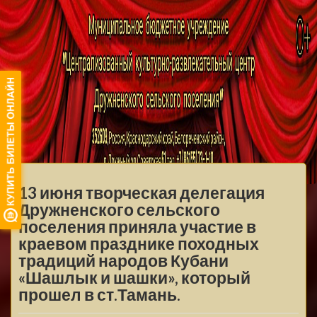
МБУ ЦКРЦ
ДРУЖНЕНСКОГО
МЕНЮ
СЕЛЬСКОГО
13 июня творческая делегация
ПОСЕЛЕНИЯ
Дружненского сельского
поселения приняла участие в
краевом празднике походных
традиций народов Кубани
«Шашлык и шашки», который
прошел в ст.Тамань.