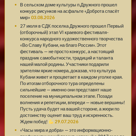
В сельском доме культуры п.Дружного прошел
конкурс рисунков на асфальте «Доброта спасёт
мир»
03.08.2026
27 июля в СДК поселка Дружного прошел Первый
(отборочный) этап VI краевого фестиваля-
конкурса народного художественного творчества
«Во Славу Кубани, на благо России». Этот
фестиваль — не просто конкурс, а настоящий
праздник самобытности, традиций и таланта
нашей малой родины. Участники подарили
зрителям яркие номера, доказав, что культура
Кубани живет и процветает в каждом уголке края.
По итогам отборочного тура определены
сильнейшие — именно они представят наше
поселение на муниципальном этапе. Позади
волнения и репетиции, впереди — новые вершины!
Пусть удача будет на вашей стороне, а жюри по
достоинству оценит ваш труд и искренность.
Ждем побед!
29.07.2026
«Часы мира и добра» — это информационно-