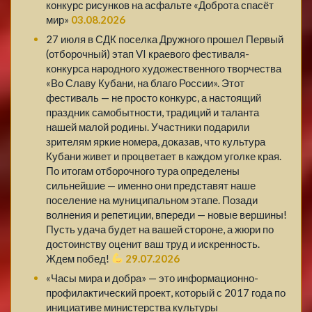
конкурс рисунков на асфальте «Доброта спасёт
мир»
03.08.2026
27 июля в СДК поселка Дружного прошел Первый
(отборочный) этап VI краевого фестиваля-
конкурса народного художественного творчества
«Во Славу Кубани, на благо России». Этот
фестиваль — не просто конкурс, а настоящий
праздник самобытности, традиций и таланта
нашей малой родины. Участники подарили
зрителям яркие номера, доказав, что культура
Кубани живет и процветает в каждом уголке края.
По итогам отборочного тура определены
сильнейшие — именно они представят наше
поселение на муниципальном этапе. Позади
волнения и репетиции, впереди — новые вершины!
Пусть удача будет на вашей стороне, а жюри по
достоинству оценит ваш труд и искренность.
Ждем побед!
29.07.2026
«Часы мира и добра» — это информационно-
профилактический проект, который с 2017 года по
инициативе министерства культуры