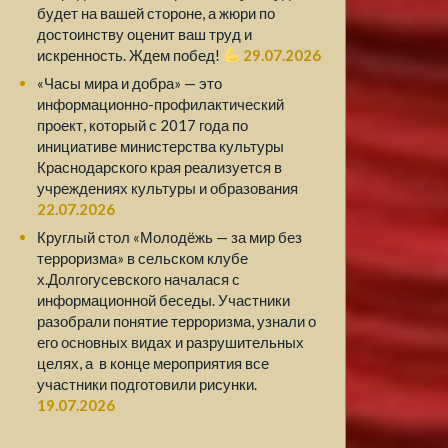
будет на вашей стороне, а жюри по
достоинству оценит ваш труд и
искренность. Ждем побед!
29.07.2026
«Часы мира и добра» — это
информационно-профилактический
проект, который с 2017 года по
инициативе министерства культуры
Краснодарского края реализуется в
учреждениях культуры и образования
22.07.2026
Круглый стол «Молодёжь — за мир без
терроризма» в сельском клубе
х.Долгогусевского началася с
информационной беседы. Участники
разобрали понятие терроризма, узнали о
его основных видах и разрушительных
целях, а в конце мероприятия все
участники подготовили рисунки.
19.07.2026