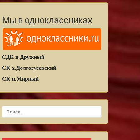
Мы в одноклассниках
СДК п.Дружный
СК х.Долгогусевский
СК п.Мирный
Найти: