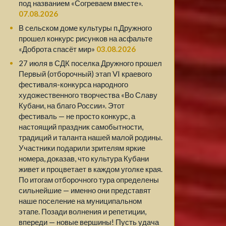
под названием «Согреваем вместе».
07.08.2026
В сельском доме культуры п.Дружного
прошел конкурс рисунков на асфальте
«Доброта спасёт мир»
03.08.2026
27 июля в СДК поселка Дружного прошел
Первый (отборочный) этап VI краевого
фестиваля-конкурса народного
художественного творчества «Во Славу
Кубани, на благо России». Этот
фестиваль — не просто конкурс, а
настоящий праздник самобытности,
традиций и таланта нашей малой родины.
Участники подарили зрителям яркие
номера, доказав, что культура Кубани
живет и процветает в каждом уголке края.
По итогам отборочного тура определены
сильнейшие — именно они представят
наше поселение на муниципальном
этапе. Позади волнения и репетиции,
впереди — новые вершины! Пусть удача