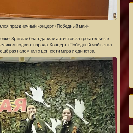
оялся праздничный концерт «Победный май»,
овке. Зрители благодарили артистов за трогательные
великом подвиге народа. Концерт «Победный май» стал
ещё раз напомнил о ценности мира и единства.