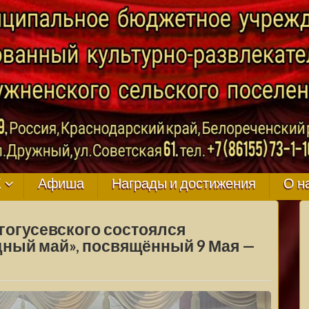
ГО
К
Афиша
Награды и достижения
О н
гогусевского состоялся
ный май», посвящённый 9 Мая —