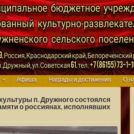
ГО
К
Афиша
Награды и достижения
О н
культуры п. Дружного состоялся
амяти о россиянах, исполнявших