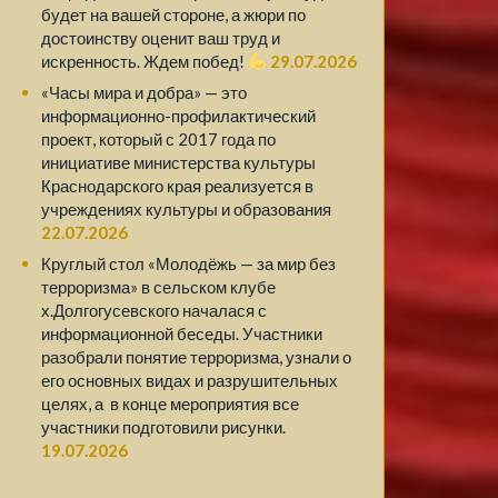
будет на вашей стороне, а жюри по
достоинству оценит ваш труд и
искренность. Ждем побед!
29.07.2026
«Часы мира и добра» — это
информационно-профилактический
проект, который с 2017 года по
инициативе министерства культуры
Краснодарского края реализуется в
учреждениях культуры и образования
22.07.2026
Круглый стол «Молодёжь — за мир без
терроризма» в сельском клубе
х.Долгогусевского началася с
информационной беседы. Участники
разобрали понятие терроризма, узнали о
его основных видах и разрушительных
целях, а в конце мероприятия все
участники подготовили рисунки.
19.07.2026