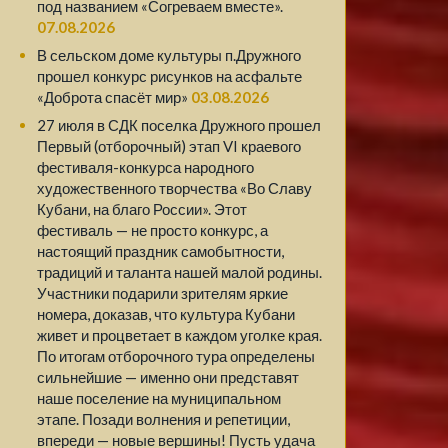
под названием «Согреваем вместе».
07.08.2026
В сельском доме культуры п.Дружного
прошел конкурс рисунков на асфальте
«Доброта спасёт мир»
03.08.2026
27 июля в СДК поселка Дружного прошел
Первый (отборочный) этап VI краевого
фестиваля-конкурса народного
художественного творчества «Во Славу
Кубани, на благо России». Этот
фестиваль — не просто конкурс, а
настоящий праздник самобытности,
традиций и таланта нашей малой родины.
Участники подарили зрителям яркие
номера, доказав, что культура Кубани
живет и процветает в каждом уголке края.
По итогам отборочного тура определены
сильнейшие — именно они представят
наше поселение на муниципальном
этапе. Позади волнения и репетиции,
впереди — новые вершины! Пусть удача