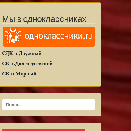
Мы в одноклассниках
СДК п.Дружный
СК х.Долгогусевский
СК п.Мирный
Найти: