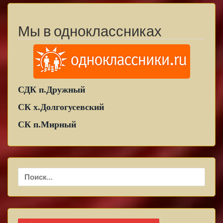
Мы в одноклассниках
СДК п.Дружный
СК х.Долгогусевский
СК п.Мирный
Найти: