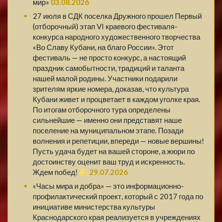
мир»
03.08.2026
27 июля в СДК поселка Дружного прошел Первый
(отборочный) этап VI краевого фестиваля-
конкурса народного художественного творчества
«Во Славу Кубани, на благо России». Этот
фестиваль — не просто конкурс, а настоящий
праздник самобытности, традиций и таланта
нашей малой родины. Участники подарили
зрителям яркие номера, доказав, что культура
Кубани живет и процветает в каждом уголке края.
По итогам отборочного тура определены
сильнейшие — именно они представят наше
поселение на муниципальном этапе. Позади
волнения и репетиции, впереди — новые вершины!
Пусть удача будет на вашей стороне, а жюри по
достоинству оценит ваш труд и искренность.
Ждем побед!
29.07.2026
«Часы мира и добра» — это информационно-
профилактический проект, который с 2017 года по
инициативе министерства культуры
Краснодарского края реализуется в учреждениях