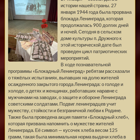
истории нашей страны. 27
января 1944 года была прорвана
блокада Ленинграда, которая
продолжалась 900 долгих дней
и ночей. Сегодня в сельском
доме культуры п. Дружного к
этой исторической дате был
проведен цикл патриотических
мероприятий.
В ходе познавательной
программы «Блокадный Ленинград» ребятам рассказали
о тяжёлых испытаниях, выпавших на долю жителей
осажденного закрытого города Ленинграда: о голоде и
холоде, о детях и женщинах, работавших наравне с
мужчинами на заводах, о защите и обороне Ленинграда
советскими солдатами. Подвиг ленинградцев учит
мужеству, стойкости и безграничной любви к Родине.
Также была проведена акция памяти «Блокадный хлеб»,
которая призвана напомнить о мужестве жителей
Ленинграда. Её символ — кусочек хлеба весом 125
грамм, такая была минимальная норма выдачи хлеба в