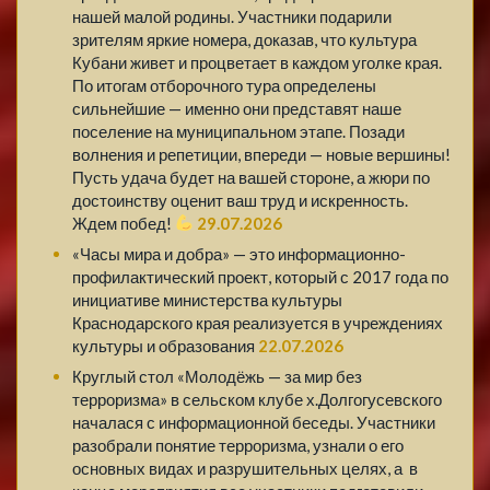
нашей малой родины. Участники подарили
зрителям яркие номера, доказав, что культура
Кубани живет и процветает в каждом уголке края.
По итогам отборочного тура определены
сильнейшие — именно они представят наше
поселение на муниципальном этапе. Позади
волнения и репетиции, впереди — новые вершины!
Пусть удача будет на вашей стороне, а жюри по
достоинству оценит ваш труд и искренность.
Ждем побед!
29.07.2026
«Часы мира и добра» — это информационно-
профилактический проект, который с 2017 года по
инициативе министерства культуры
Краснодарского края реализуется в учреждениях
культуры и образования
22.07.2026
Круглый стол «Молодёжь — за мир без
терроризма» в сельском клубе х.Долгогусевского
началася с информационной беседы. Участники
разобрали понятие терроризма, узнали о его
основных видах и разрушительных целях, а в