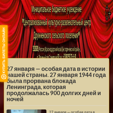
МБУ ЦКРЦ
ДРУЖНЕНСКОГО
МЕНЮ
СЕЛЬСКОГО
27 января — особая дата в истории
ПОСЕЛЕНИЯ
нашей страны. 27 января 1944 года
была прорвана блокада
Ленинграда, которая
продолжалась 900 долгих дней и
ночей
27 января — особая дата в