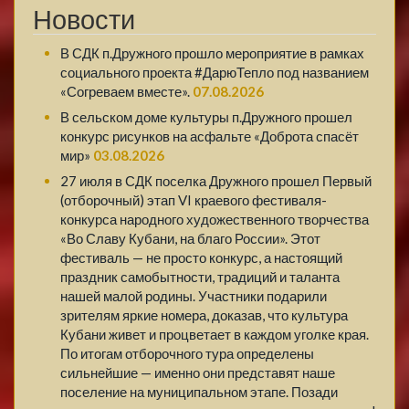
Новости
В СДК п.Дружного прошло мероприятие в рамках
социального проекта #ДарюТепло под названием
«Согреваем вместе».
07.08.2026
В сельском доме культуры п.Дружного прошел
конкурс рисунков на асфальте «Доброта спасёт
мир»
03.08.2026
27 июля в СДК поселка Дружного прошел Первый
(отборочный) этап VI краевого фестиваля-
конкурса народного художественного творчества
«Во Славу Кубани, на благо России». Этот
фестиваль — не просто конкурс, а настоящий
праздник самобытности, традиций и таланта
нашей малой родины. Участники подарили
зрителям яркие номера, доказав, что культура
Кубани живет и процветает в каждом уголке края.
По итогам отборочного тура определены
сильнейшие — именно они представят наше
поселение на муниципальном этапе. Позади