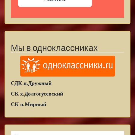
Мы в одноклассниках
СДК п.Дружный
СК х.Долгогусевский
СК п.Мирный
Найти: