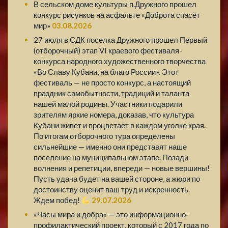
В сельском доме культуры п.Дружного прошел
конкурс рисунков на асфальте «Доброта спасёт
мир»
03.08.2026
27 июля в СДК поселка Дружного прошел Первый
(отборочный) этап VI краевого фестиваля-
конкурса народного художественного творчества
«Во Славу Кубани, на благо России». Этот
фестиваль — не просто конкурс, а настоящий
праздник самобытности, традиций и таланта
нашей малой родины. Участники подарили
зрителям яркие номера, доказав, что культура
Кубани живет и процветает в каждом уголке края.
По итогам отборочного тура определены
сильнейшие — именно они представят наше
поселение на муниципальном этапе. Позади
волнения и репетиции, впереди — новые вершины!
Пусть удача будет на вашей стороне, а жюри по
достоинству оценит ваш труд и искренность.
Ждем побед!
29.07.2026
«Часы мира и добра» — это информационно-
профилактический проект, который с 2017 года по