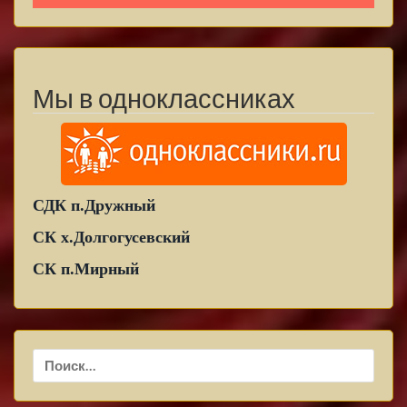
Мы в одноклассниках
СДК п.Дружный
СК х.Долгогусевский
СК п.Мирный
Найти: