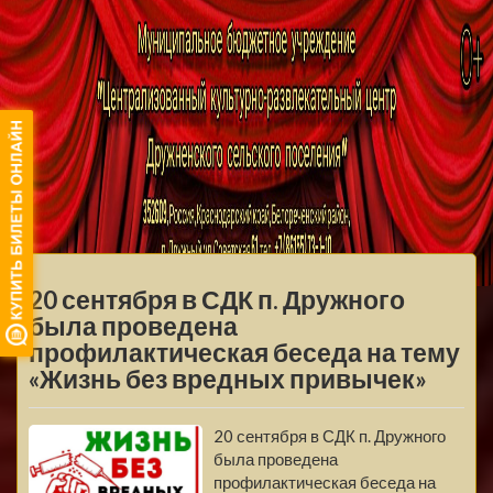
МБУ ЦКРЦ
ДРУЖНЕНСКОГО
МЕНЮ
СЕЛЬСКОГО
20 сентября в СДК п. Дружного
ПОСЕЛЕНИЯ
была проведена
профилактическая беседа на тему
«Жизнь без вредных привычек»
20 сентября в СДК п. Дружного
была проведена
профилактическая беседа на