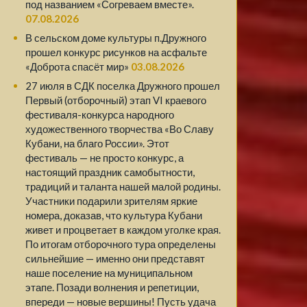
под названием «Согреваем вместе».
07.08.2026
В сельском доме культуры п.Дружного
прошел конкурс рисунков на асфальте
«Доброта спасёт мир»
03.08.2026
27 июля в СДК поселка Дружного прошел
Первый (отборочный) этап VI краевого
фестиваля-конкурса народного
художественного творчества «Во Славу
Кубани, на благо России». Этот
фестиваль — не просто конкурс, а
настоящий праздник самобытности,
традиций и таланта нашей малой родины.
Участники подарили зрителям яркие
номера, доказав, что культура Кубани
живет и процветает в каждом уголке края.
По итогам отборочного тура определены
сильнейшие — именно они представят
наше поселение на муниципальном
этапе. Позади волнения и репетиции,
впереди — новые вершины! Пусть удача