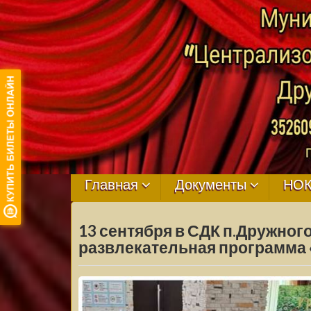
МБУ ЦКРЦ
ДРУЖНЕНСКО
Главная
Документы
НО
СЕЛЬСКОГО
13 сентября в СДК п.Дружног
ПОСЕЛЕНИЯ
развлекательная программа «