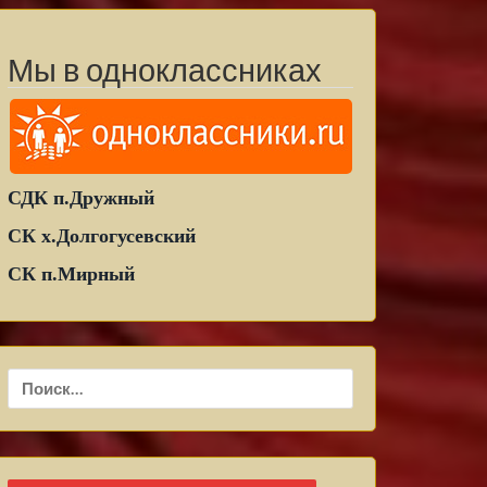
Мы в одноклассниках
СДК п.Дружный
СК х.Долгогусевский
СК п.Мирный
Найти: