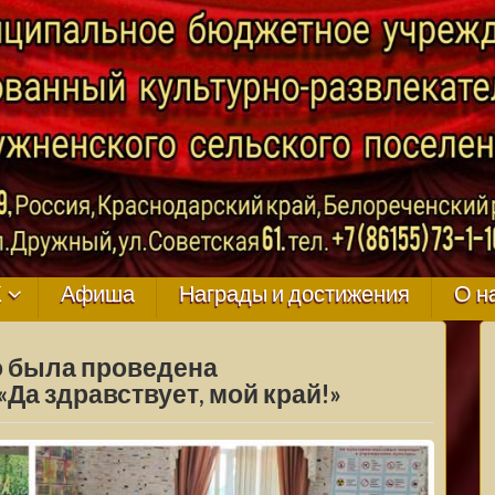
ГО
К
Афиша
Награды и достижения
О н
о была проведена
Да здравствует, мой край!»