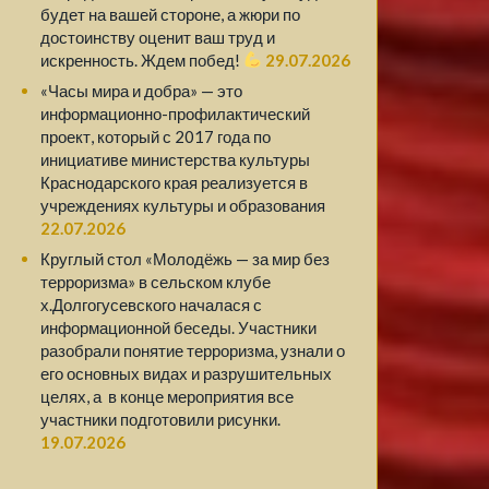
будет на вашей стороне, а жюри по
достоинству оценит ваш труд и
искренность. Ждем побед!
29.07.2026
«Часы мира и добра» — это
информационно-профилактический
проект, который с 2017 года по
инициативе министерства культуры
Краснодарского края реализуется в
учреждениях культуры и образования
22.07.2026
Круглый стол «Молодёжь — за мир без
терроризма» в сельском клубе
х.Долгогусевского началася с
информационной беседы. Участники
разобрали понятие терроризма, узнали о
его основных видах и разрушительных
целях, а в конце мероприятия все
участники подготовили рисунки.
19.07.2026