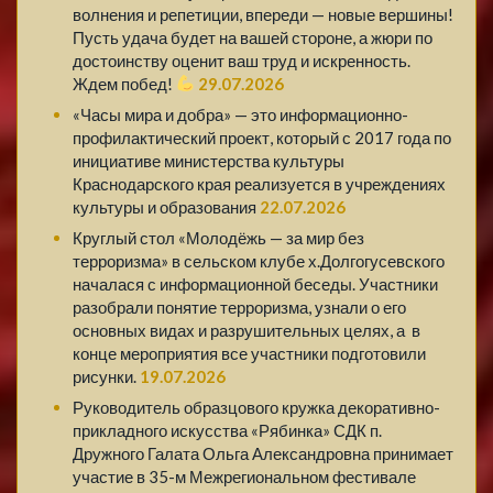
волнения и репетиции, впереди — новые вершины!
Пусть удача будет на вашей стороне, а жюри по
достоинству оценит ваш труд и искренность.
Ждем побед!
29.07.2026
«Часы мира и добра» — это информационно-
профилактический проект, который с 2017 года по
инициативе министерства культуры
Краснодарского края реализуется в учреждениях
культуры и образования
22.07.2026
Круглый стол «Молодёжь — за мир без
терроризма» в сельском клубе х.Долгогусевского
началася с информационной беседы. Участники
разобрали понятие терроризма, узнали о его
основных видах и разрушительных целях, а в
конце мероприятия все участники подготовили
рисунки.
19.07.2026
Руководитель образцового кружка декоративно-
прикладного искусства «Рябинка» СДК п.
Дружного Галата Ольга Александровна принимает
участие в 35-м Межрегиональном фестивале