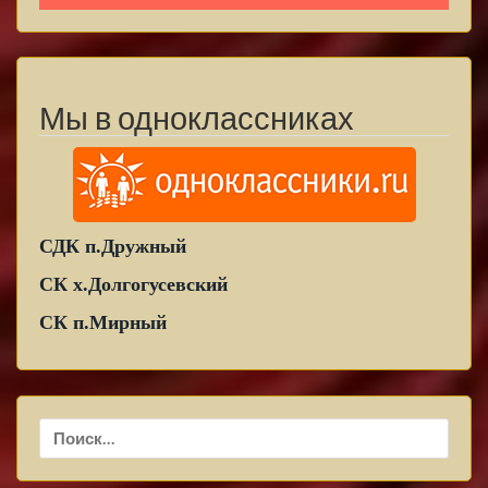
Мы в одноклассниках
СДК п.Дружный
СК х.Долгогусевский
СК п.Мирный
Найти: