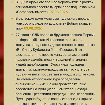
В СДК п.Дружного прошло мероприятие в рамках
социального проекта #ДарюТепло под названием
«Согреваем вместе».
07.08.2026
В сельском доме культуры п.Дружного прошел
конкурс рисунков на асфальте «Доброта спасёт
мир»
03.08.2026
27 июля в СДК поселка Дружного прошел Первый
(отборочный) этап VI краевого фестиваля-
конкурса народного художественного творчества
«Во Славу Кубани, на благо России». Этот
фестиваль — не просто конкурс, а настоящий
праздник самобытности, традиций и таланта
нашей малой родины. Участники подарили
зрителям яркие номера, доказав, что культура
Кубани живет и процветает в каждом уголке края.
По итогам отборочного тура определены
сильнейшие — именно они представят наше
поселение на муниципальном этапе. Позади
волнения и репетиции, впереди — новые вершины!
Пусть удача будет на вашей стороне, а жюри по
достоинству оценит ваш труд и искренность.