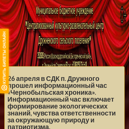
МБУ ЦКРЦ
ДРУЖНЕНСКОГО
МЕНЮ
СЕЛЬСКОГО
26 апреля в СДК п. Дружного
ПОСЕЛЕНИЯ
прошел информационный час
«Чернобыльская хроника».
Информационный час включает
формирование экологических
знаний, чувства ответственности
за окружающую природу и
патриотизма.