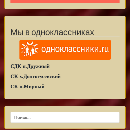
Мы в одноклассниках
СДК п.Дружный
СК х.Долгогусевский
СК п.Мирный
Найти: