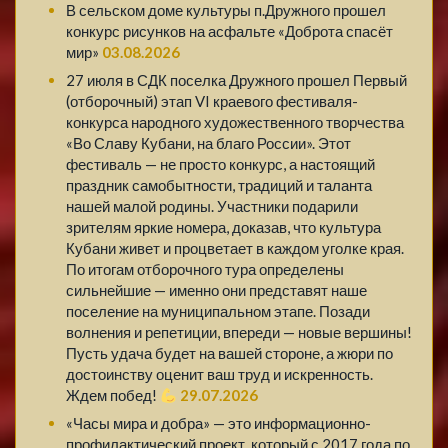
В сельском доме культуры п.Дружного прошел
конкурс рисунков на асфальте «Доброта спасёт
мир»
03.08.2026
27 июля в СДК поселка Дружного прошел Первый
(отборочный) этап VI краевого фестиваля-
конкурса народного художественного творчества
«Во Славу Кубани, на благо России». Этот
фестиваль — не просто конкурс, а настоящий
праздник самобытности, традиций и таланта
нашей малой родины. Участники подарили
зрителям яркие номера, доказав, что культура
Кубани живет и процветает в каждом уголке края.
По итогам отборочного тура определены
сильнейшие — именно они представят наше
поселение на муниципальном этапе. Позади
волнения и репетиции, впереди — новые вершины!
Пусть удача будет на вашей стороне, а жюри по
достоинству оценит ваш труд и искренность.
Ждем побед!
29.07.2026
«Часы мира и добра» — это информационно-
профилактический проект, который с 2017 года по