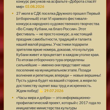
конкурс рисунков на асфальте «Доброта спасёт
мир»
03.08.2026
27 июля в СДК поселка Дружного прошел Первый
(отборочный) этап VI краевого фестиваля-
конкурса народного художественного творчества
«Во Славу Кубани, на благо России». Этот
фестиваль — не просто конкурс, а настоящий
праздник самобытности, традиций и таланта
нашей малой родины. Участники подарили
зрителям яркие номера, доказав, что культура
Кубани живет и процветает в каждом уголке края.
По итогам отборочного тура определены
сильнейшие — именно они представят наше
поселение на муниципальном этапе. Позади
волнения и репетиции, впереди — новые вершины!
Пусть удача будет на вашей стороне, а жюри по
достоинству оценит ваш труд и искренность.
Ждем побед!
29.07.2026
«Часы мира и добра» — это информационно-
профилактический проект, который с 2017 года по
инициативе министерства культуры