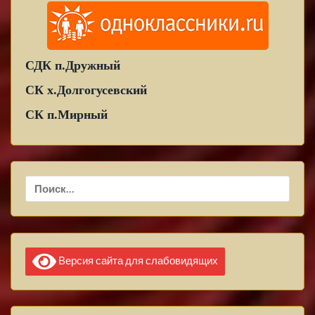
СДК п.Дружный
СК х.Долгогусевский
СК п.Мирный
Найти:
Версия сайта для слабовидящих