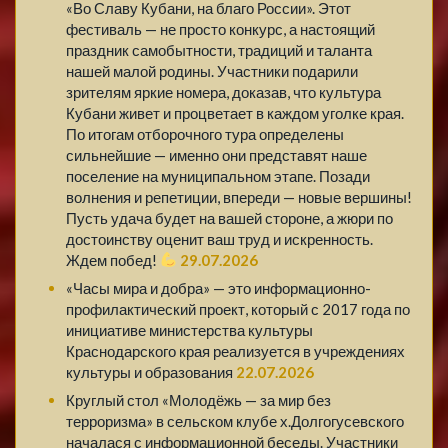
«Во Славу Кубани, на благо России». Этот
фестиваль — не просто конкурс, а настоящий
праздник самобытности, традиций и таланта
нашей малой родины. Участники подарили
зрителям яркие номера, доказав, что культура
Кубани живет и процветает в каждом уголке края.
По итогам отборочного тура определены
сильнейшие — именно они представят наше
поселение на муниципальном этапе. Позади
волнения и репетиции, впереди — новые вершины!
Пусть удача будет на вашей стороне, а жюри по
достоинству оценит ваш труд и искренность.
Ждем побед!
29.07.2026
«Часы мира и добра» — это информационно-
профилактический проект, который с 2017 года по
инициативе министерства культуры
Краснодарского края реализуется в учреждениях
культуры и образования
22.07.2026
Круглый стол «Молодёжь — за мир без
терроризма» в сельском клубе х.Долгогусевского
началася с информационной беседы. Участники