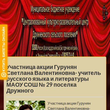
МБУ ЦКРЦ
ДРУЖНЕНСКОГО
МЕНЮ
СЕЛЬСКОГО
Участница акции Гурунян
ПОСЕЛЕНИЯ
Светлана Валентиновна- учитель
русского языка и литературы
МАОУ СОШ № 29 поселка
Дружного
Участница акции Гурунян
Светлана Валентиновна-