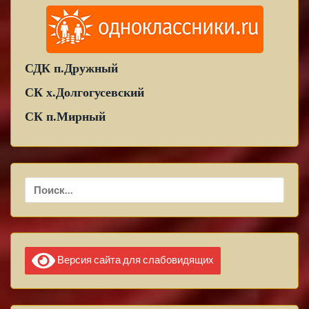
СДК п.Дружный
СК х.Долгогусевский
СК п.Мирный
Найти:
Версия сайта для слабовидящих