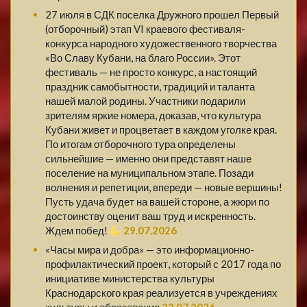
27 июля в СДК поселка Дружного прошел Первый
(отборочный) этап VI краевого фестиваля-
конкурса народного художественного творчества
«Во Славу Кубани, на благо России». Этот
фестиваль — не просто конкурс, а настоящий
праздник самобытности, традиций и таланта
нашей малой родины. Участники подарили
зрителям яркие номера, доказав, что культура
Кубани живет и процветает в каждом уголке края.
По итогам отборочного тура определены
сильнейшие — именно они представят наше
поселение на муниципальном этапе. Позади
волнения и репетиции, впереди — новые вершины!
Пусть удача будет на вашей стороне, а жюри по
достоинству оценит ваш труд и искренность.
Ждем побед!
29.07.2026
«Часы мира и добра» — это информационно-
профилактический проект, который с 2017 года по
инициативе министерства культуры
Краснодарского края реализуется в учреждениях