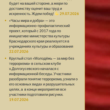
будет на вашей стороне, а жюри по
достоинству оценит ваш труд и
искренность. Ждем побед!
29.07.2026
«Часы мира и добра» — это
информационно-профилактический
проект, который с 2017 года по
инициативе министерства культуры
Краснодарского края реализуется в
учреждениях культуры и образования
22.07.2026
Круглый стол «Молодёжь — за мир без
терроризма» в сельском клубе
х.Долгогусевского началася с
информационной беседы. Участники
разобрали понятие терроризма, узнали о
его основных видах и разрушительных
целях, а в конце мероприятия все
участники подготовили рисунки.
19.07.2026