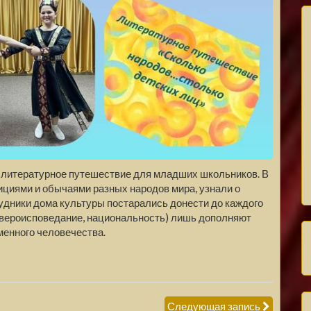
о литературное путешествие для младших школьников. В
ициями и обычаями разных народов мира, узнали о
удники дома культуры постарались донести до каждого
, вероисповедание, национальность) лишь дополняют
менного человечества.
Следующая запись