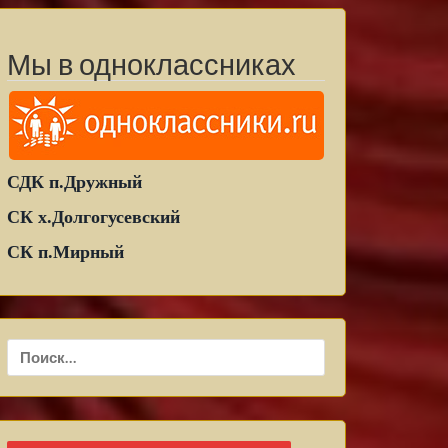
Мы в одноклассниках
СДК п.Дружный
СК х.Долгогусевский
СК п.Мирный
Найти: