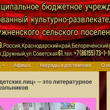
ГО
К
Афиша
Награды и достижения
О н
детских лиц» — это литературное
кольников