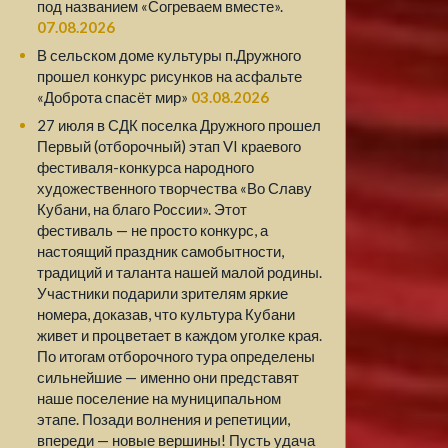
под названием «Согреваем вместе».
07.08.2026
В сельском доме культуры п.Дружного
прошел конкурс рисунков на асфальте
«Доброта спасёт мир»
03.08.2026
27 июля в СДК поселка Дружного прошел
Первый (отборочный) этап VI краевого
фестиваля-конкурса народного
художественного творчества «Во Славу
Кубани, на благо России». Этот
фестиваль — не просто конкурс, а
настоящий праздник самобытности,
традиций и таланта нашей малой родины.
Участники подарили зрителям яркие
номера, доказав, что культура Кубани
живет и процветает в каждом уголке края.
По итогам отборочного тура определены
сильнейшие — именно они представят
наше поселение на муниципальном
этапе. Позади волнения и репетиции,
впереди — новые вершины! Пусть удача