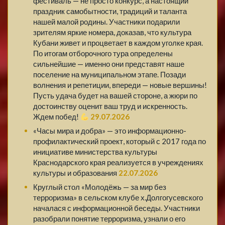
фестиваль — не просто конкурс, а настоящий
праздник самобытности, традиций и таланта
нашей малой родины. Участники подарили
зрителям яркие номера, доказав, что культура
Кубани живет и процветает в каждом уголке края.
По итогам отборочного тура определены
сильнейшие — именно они представят наше
поселение на муниципальном этапе. Позади
волнения и репетиции, впереди — новые вершины!
Пусть удача будет на вашей стороне, а жюри по
достоинству оценит ваш труд и искренность.
Ждем побед!
29.07.2026
«Часы мира и добра» — это информационно-
профилактический проект, который с 2017 года по
инициативе министерства культуры
Краснодарского края реализуется в учреждениях
культуры и образования
22.07.2026
Круглый стол «Молодёжь — за мир без
терроризма» в сельском клубе х.Долгогусевского
началася с информационной беседы. Участники
разобрали понятие терроризма, узнали о его