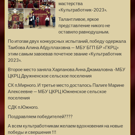
мастерства
«Культработник-2023».
Талантливое, яркое
представление никого не
оставило равнодушным.
По итогам двух конкурсных испытаний, победу одержала
Таибова Алина Абдуллаховна — МБУ БГП БР «ГКРЦ»
этим самым завоевав почетное звание «Культработник
2023».
Второе место заняла Харланова Анна Джамаловна -МБУ
ЦКРЦ Дружненское сельское поселения
СК п.Мирного. И третье место досталось Палиге Марине
Алексеевне — МБУ ЦКРЦ Южненское сельское
поселения
СДК п.Южного.
Поздравляем победителей
????
А всем культработникам желаем вдохновения на новые
победы и свершения !!!