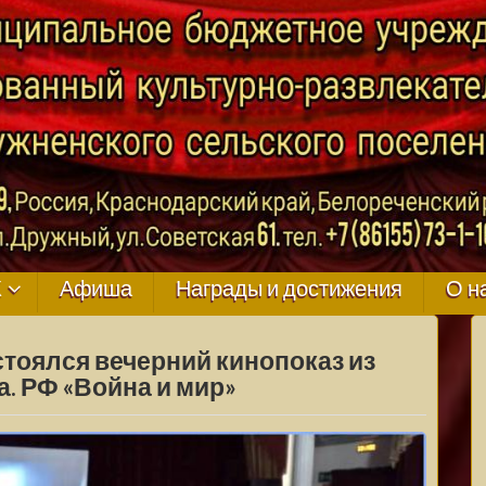
ГО
К
Афиша
Награды и достижения
О н
остоялся вечерний кинопоказ из
. РФ «Война и мир»