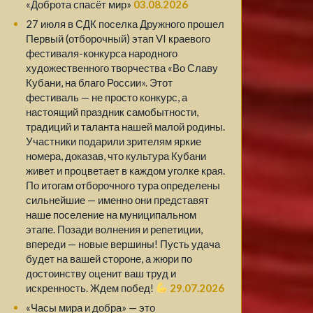
«Доброта спасёт мир»
03.08.2026
27 июля в СДК поселка Дружного прошел
Первый (отборочный) этап VI краевого
фестиваля-конкурса народного
художественного творчества «Во Славу
Кубани, на благо России». Этот
фестиваль — не просто конкурс, а
настоящий праздник самобытности,
традиций и таланта нашей малой родины.
Участники подарили зрителям яркие
номера, доказав, что культура Кубани
живет и процветает в каждом уголке края.
По итогам отборочного тура определены
сильнейшие — именно они представят
наше поселение на муниципальном
этапе. Позади волнения и репетиции,
впереди — новые вершины! Пусть удача
будет на вашей стороне, а жюри по
достоинству оценит ваш труд и
искренность. Ждем побед!
29.07.2026
«Часы мира и добра» — это