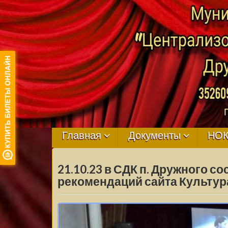
МБУ ЦКРЦ
ДРУЖНЕНСКО
Главная
Документы
НО
СЕЛЬСКОГО
21.10.23 в СДК п. Дружного с
ПОСЕЛЕНИЯ
рекомендаций сайта Культура