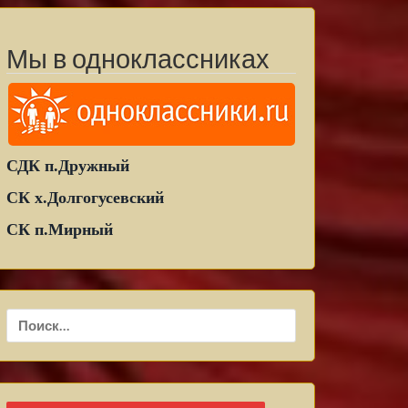
Мы в одноклассниках
СДК п.Дружный
СК х.Долгогусевский
СК п.Мирный
Найти: