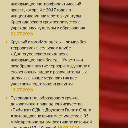
информационно-профилактический
проект, который с 2017 года по
инициативе министерства культуры
Краснодарского края реализуется в
учреждениях культуры и образования
22.07.2026
Круглый стол «Молодёжь — за мир без
терроризма» в сельском клубе
х.Долгогусевского началася с
информационной беседы. Участники
разобрали понятие терроризма, узнали о
его основных видах и разрушительных
целях, а в конце мероприятия все
участники подготовили рисунки.
19.07.2026
Руководитель образцового кружка
декоративно-прикладного искусства
«Рябинка» СДК п. Дружного Галата Ольга
Александровна принимает участие в 35-
м Межрегиональном фестивале казачьей
культуры (17–19 июля)
18.07.2026