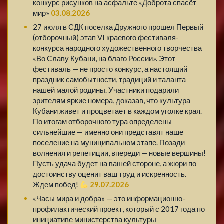
конкурс рисунков на асфальте «Доброта спасёт
мир»
03.08.2026
27 июля в СДК поселка Дружного прошел Первый
(отборочный) этап VI краевого фестиваля-
конкурса народного художественного творчества
«Во Славу Кубани, на благо России». Этот
фестиваль — не просто конкурс, а настоящий
праздник самобытности, традиций и таланта
нашей малой родины. Участники подарили
зрителям яркие номера, доказав, что культура
Кубани живет и процветает в каждом уголке края.
По итогам отборочного тура определены
сильнейшие — именно они представят наше
поселение на муниципальном этапе. Позади
волнения и репетиции, впереди — новые вершины!
Пусть удача будет на вашей стороне, а жюри по
достоинству оценит ваш труд и искренность.
Ждем побед!
29.07.2026
«Часы мира и добра» — это информационно-
профилактический проект, который с 2017 года по
инициативе министерства культуры