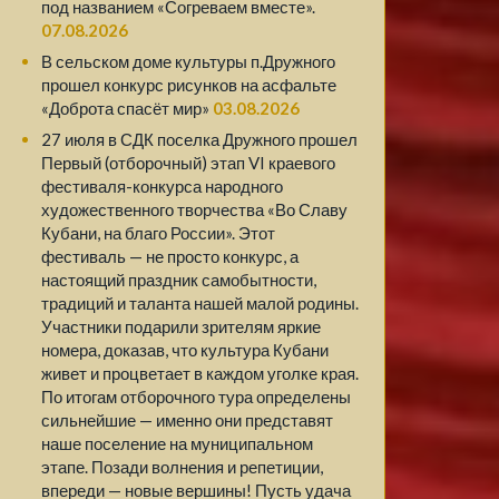
под названием «Согреваем вместе».
07.08.2026
В сельском доме культуры п.Дружного
прошел конкурс рисунков на асфальте
«Доброта спасёт мир»
03.08.2026
27 июля в СДК поселка Дружного прошел
Первый (отборочный) этап VI краевого
фестиваля-конкурса народного
художественного творчества «Во Славу
Кубани, на благо России». Этот
фестиваль — не просто конкурс, а
настоящий праздник самобытности,
традиций и таланта нашей малой родины.
Участники подарили зрителям яркие
номера, доказав, что культура Кубани
живет и процветает в каждом уголке края.
По итогам отборочного тура определены
сильнейшие — именно они представят
наше поселение на муниципальном
этапе. Позади волнения и репетиции,
впереди — новые вершины! Пусть удача