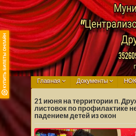
МБУ ЦКРЦ
ДРУЖНЕНСКО
Главная
Документы
НО
СЕЛЬСКОГО
21 июня на территории п. Др
ПОСЕЛЕНИЯ
листовок по профилактике н
падением детей из окон