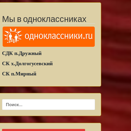
Мы в одноклассниках
СДК п.Дружный
СК х.Долгогусевский
СК п.Мирный
Найти: