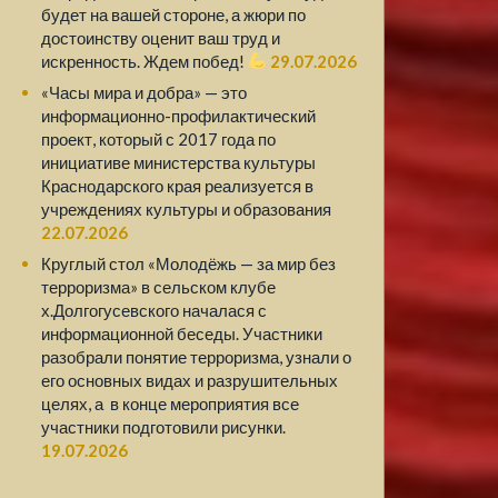
будет на вашей стороне, а жюри по
достоинству оценит ваш труд и
искренность. Ждем побед!
29.07.2026
«Часы мира и добра» — это
информационно-профилактический
проект, который с 2017 года по
инициативе министерства культуры
Краснодарского края реализуется в
учреждениях культуры и образования
22.07.2026
Круглый стол «Молодёжь — за мир без
терроризма» в сельском клубе
х.Долгогусевского началася с
информационной беседы. Участники
разобрали понятие терроризма, узнали о
его основных видах и разрушительных
целях, а в конце мероприятия все
участники подготовили рисунки.
19.07.2026