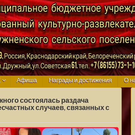
ГО
К
Афиша
Награды и достижения
О н
ужного состоялась раздача
есчастных случаев, связанных с