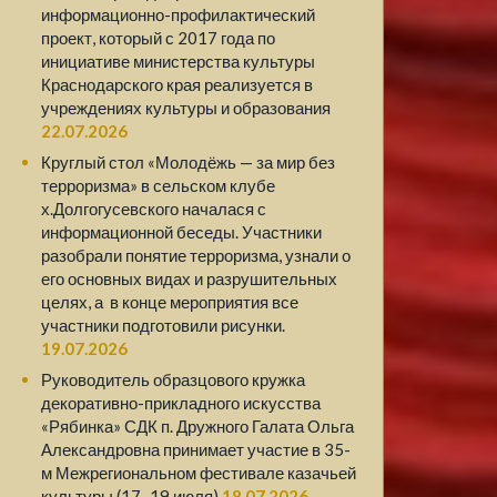
информационно-профилактический
проект, который с 2017 года по
инициативе министерства культуры
Краснодарского края реализуется в
учреждениях культуры и образования
22.07.2026
Круглый стол «Молодёжь — за мир без
терроризма» в сельском клубе
х.Долгогусевского началася с
информационной беседы. Участники
разобрали понятие терроризма, узнали о
его основных видах и разрушительных
целях, а в конце мероприятия все
участники подготовили рисунки.
19.07.2026
Руководитель образцового кружка
декоративно-прикладного искусства
«Рябинка» СДК п. Дружного Галата Ольга
Александровна принимает участие в 35-
м Межрегиональном фестивале казачьей
культуры (17–19 июля)
18.07.2026