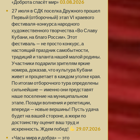
«Доброта спасёт мир»
03.08.2026
27 июля в СДК поселка Дружного прошел
Первый (отборочный) этап VI краевого
фестиваля-конкурса народного
художественного творчества «Во Славу
Кубани, на благо России». Этот
фестиваль — не просто конкурс, а
настоящий праздник самобытности,
традиций и таланта нашей малой родины.
Участники подарили зрителям яркие
номера, доказав, что культура Кубани
живет и процветает в каждом уголке края.
По итогам отборочного тура определены
сильнейшие — именно они представят
наше поселение на муниципальном
этапе. Позади волнения и репетиции,
впереди — новые вершины! Пусть удача
будет на вашей стороне, а жюри по
достоинству оценит ваш труд и
искренность. Ждем побед!
29.07.2026
«Часы мира и добра» — это