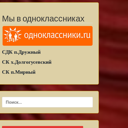
Мы в одноклассниках
СДК п.Дружный
СК х.Долгогусевский
СК п.Мирный
Найти: