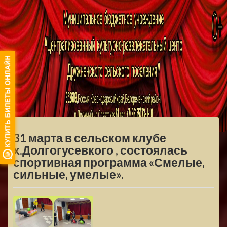
МБУ ЦКРЦ
ДРУЖНЕНСКОГО
МЕНЮ
СЕЛЬСКОГО
31 марта в сельском клубе
ПОСЕЛЕНИЯ
х.Долгогусевкого , состоялась
спортивная программа «Смелые,
сильные, умелые».