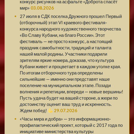
конкурс рисунков на асфальте «Доброта спасёт
мир»
03.08.2026
27 июля в СДК поселка Дружного прошел Первый
(отборочный) этап VI краевого фестиваля-
конкурса народного художественного творчества
«Во Славу Кубани, на благо России». Этот
фестиваль — не просто конкурс, а настоящий
праздник самобытности, традиций и таланта
нашей малой родины. Участники подарили
зрителям яркие номера, доказав, что культура
Кубани живет и процветает в каждом уголке края.
По итогам отборочного тура определены
сильнейшие — именно они представят наше
поселение на муниципальном этапе. Позади
волнения и репетиции, впереди — новые вершины!
Пусть удача будет на вашей стороне, а жюри по
достоинству оценит ваш труд и искренность.
Ждем побед!
29.07.2026
«Часы мира и добра» — это информационно-
профилактический проект, который с 2017 года по
инициативе министерства культуры