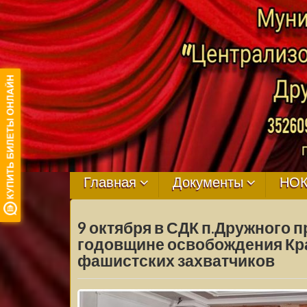
МБУ ЦКРЦ
ДРУЖНЕНСКО
Главная
Документы
НО
СЕЛЬСКОГО
9 октября в СДК п.Дружного п
ПОСЕЛЕНИЯ
годовщине освобождения Кра
фашистских захватчиков