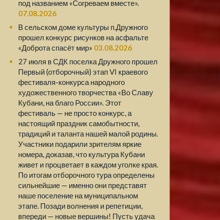
под названием «Согреваем вместе».
07.08.2026
В сельском доме культуры п.Дружного
прошел конкурс рисунков на асфальте
«Доброта спасёт мир»
03.08.2026
27 июля в СДК поселка Дружного прошел
Первый (отборочный) этап VI краевого
фестиваля-конкурса народного
художественного творчества «Во Славу
Кубани, на благо России». Этот
фестиваль — не просто конкурс, а
настоящий праздник самобытности,
традиций и таланта нашей малой родины.
Участники подарили зрителям яркие
номера, доказав, что культура Кубани
живет и процветает в каждом уголке края.
По итогам отборочного тура определены
сильнейшие — именно они представят
наше поселение на муниципальном
этапе. Позади волнения и репетиции,
впереди — новые вершины! Пусть удача