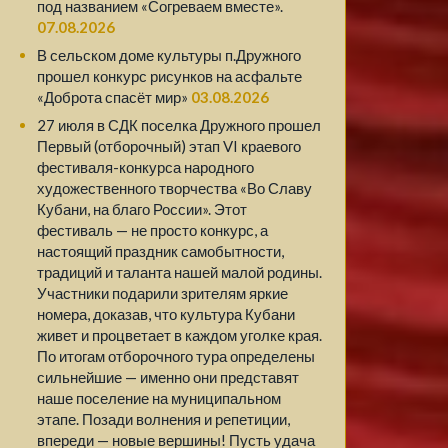
под названием «Согреваем вместе».
07.08.2026
В сельском доме культуры п.Дружного
прошел конкурс рисунков на асфальте
«Доброта спасёт мир»
03.08.2026
27 июля в СДК поселка Дружного прошел
Первый (отборочный) этап VI краевого
фестиваля-конкурса народного
художественного творчества «Во Славу
Кубани, на благо России». Этот
фестиваль — не просто конкурс, а
настоящий праздник самобытности,
традиций и таланта нашей малой родины.
Участники подарили зрителям яркие
номера, доказав, что культура Кубани
живет и процветает в каждом уголке края.
По итогам отборочного тура определены
сильнейшие — именно они представят
наше поселение на муниципальном
этапе. Позади волнения и репетиции,
впереди — новые вершины! Пусть удача