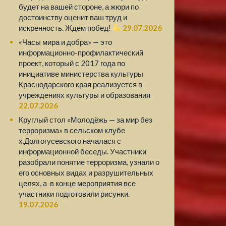
будет на вашей стороне, а жюри по
достоинству оценит ваш труд и
искренность. Ждем побед!
29.07.2026
«Часы мира и добра» — это
информационно-профилактический
проект, который с 2017 года по
инициативе министерства культуры
Краснодарского края реализуется в
учреждениях культуры и образования
22.07.2026
Круглый стол «Молодёжь — за мир без
терроризма» в сельском клубе
х.Долгогусевского началася с
информационной беседы. Участники
разобрали понятие терроризма, узнали о
его основных видах и разрушительных
целях, а в конце мероприятия все
участники подготовили рисунки.
19.07.2026