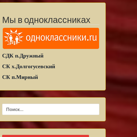
Мы в одноклассниках
СДК п.Дружный
СК х.Долгогусевский
СК п.Мирный
Найти: