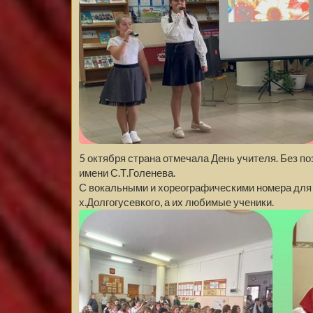
5 октября страна отмечала День учителя. Без 
имени С.Т.Голенева.
С вокальными и хореографическими номера для 
х.Долгогусевкого, а их любимые ученики.