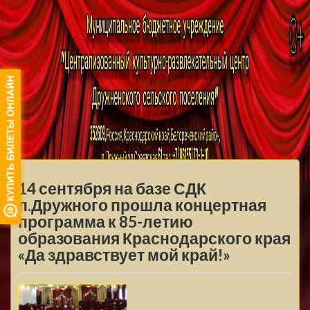
МБУ ЦКРЦ
ДРУЖНЕНСКОГО
МЕНЮ
СЕЛЬСКОГО
14 сентября на базе СДК
ПОСЕЛЕНИЯ
п.Дружного прошла концертная
программа к 85-летию
образования Краснодарского края
«Да здравствует мой край!»