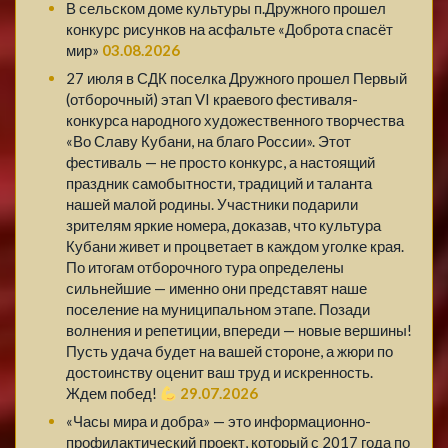
В сельском доме культуры п.Дружного прошел
конкурс рисунков на асфальте «Доброта спасёт
мир»
03.08.2026
27 июля в СДК поселка Дружного прошел Первый
(отборочный) этап VI краевого фестиваля-
конкурса народного художественного творчества
«Во Славу Кубани, на благо России». Этот
фестиваль — не просто конкурс, а настоящий
праздник самобытности, традиций и таланта
нашей малой родины. Участники подарили
зрителям яркие номера, доказав, что культура
Кубани живет и процветает в каждом уголке края.
По итогам отборочного тура определены
сильнейшие — именно они представят наше
поселение на муниципальном этапе. Позади
волнения и репетиции, впереди — новые вершины!
Пусть удача будет на вашей стороне, а жюри по
достоинству оценит ваш труд и искренность.
Ждем побед!
29.07.2026
«Часы мира и добра» — это информационно-
профилактический проект, который с 2017 года по