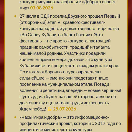
конкурс рисунков на асфальте «Доброта спасёт
мир»
03.08.2026
27 июля в СДК поселка Дружного прошел Первый
(отборочный) этап VI краевого фестиваля-
конкурса народного художественного творчества
«Во Славу Кубани, на благо России». Этот
фестиваль — не просто конкурс, а настоящий
праздник самобытности, традиций и таланта
нашей малой родины. Участники подарили
зрителям яркие номера, доказав, что культура
Кубани живет и процветает в каждом уголке края.
По итогам отборочного тура определены
сильнейшие — именно они представят наше
поселение на муниципальном этапе. Позади
волнения и репетиции, впереди — новые вершины!
Пусть удача будет на вашей стороне, а жюри по
достоинству оценит ваш труд и искренность.
Ждем побед!
29.07.2026
«Часы мира и добра» — это информационно-
профилактический проект, который с 2017 года по
инициативе министерства культуры