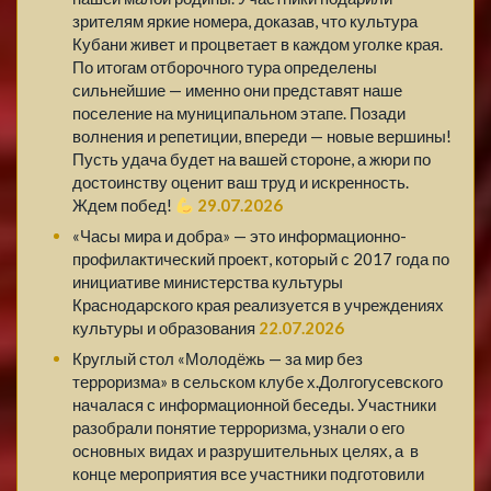
зрителям яркие номера, доказав, что культура
Кубани живет и процветает в каждом уголке края.
По итогам отборочного тура определены
сильнейшие — именно они представят наше
поселение на муниципальном этапе. Позади
волнения и репетиции, впереди — новые вершины!
Пусть удача будет на вашей стороне, а жюри по
достоинству оценит ваш труд и искренность.
Ждем побед!
29.07.2026
«Часы мира и добра» — это информационно-
профилактический проект, который с 2017 года по
инициативе министерства культуры
Краснодарского края реализуется в учреждениях
культуры и образования
22.07.2026
Круглый стол «Молодёжь — за мир без
терроризма» в сельском клубе х.Долгогусевского
началася с информационной беседы. Участники
разобрали понятие терроризма, узнали о его
основных видах и разрушительных целях, а в
конце мероприятия все участники подготовили