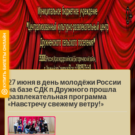
МБУ ЦКРЦ
ДРУЖНЕНСКОГО
МЕНЮ
СЕЛЬСКОГО
27 июня в день молодёжи России
ПОСЕЛЕНИЯ
на базе СДК п.Дружного прошла
развлекательная программа
«Навстречу свежему ветру!»