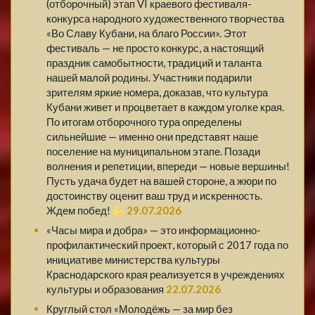
(отборочный) этап VI краевого фестиваля-
конкурса народного художественного творчества
«Во Славу Кубани, на благо России». Этот
фестиваль — не просто конкурс, а настоящий
праздник самобытности, традиций и таланта
нашей малой родины. Участники подарили
зрителям яркие номера, доказав, что культура
Кубани живет и процветает в каждом уголке края.
По итогам отборочного тура определены
сильнейшие — именно они представят наше
поселение на муниципальном этапе. Позади
волнения и репетиции, впереди — новые вершины!
Пусть удача будет на вашей стороне, а жюри по
достоинству оценит ваш труд и искренность.
Ждем побед!
29.07.2026
«Часы мира и добра» — это информационно-
профилактический проект, который с 2017 года по
инициативе министерства культуры
Краснодарского края реализуется в учреждениях
культуры и образования
22.07.2026
Круглый стол «Молодёжь — за мир без