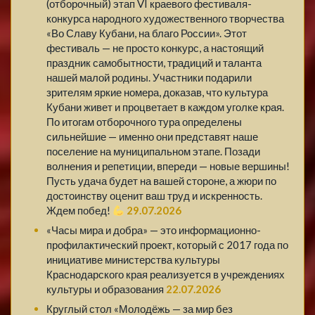
(отборочный) этап VI краевого фестиваля-
конкурса народного художественного творчества
«Во Славу Кубани, на благо России». Этот
фестиваль — не просто конкурс, а настоящий
праздник самобытности, традиций и таланта
нашей малой родины. Участники подарили
зрителям яркие номера, доказав, что культура
Кубани живет и процветает в каждом уголке края.
По итогам отборочного тура определены
сильнейшие — именно они представят наше
поселение на муниципальном этапе. Позади
волнения и репетиции, впереди — новые вершины!
Пусть удача будет на вашей стороне, а жюри по
достоинству оценит ваш труд и искренность.
Ждем побед!
29.07.2026
«Часы мира и добра» — это информационно-
профилактический проект, который с 2017 года по
инициативе министерства культуры
Краснодарского края реализуется в учреждениях
культуры и образования
22.07.2026
Круглый стол «Молодёжь — за мир без