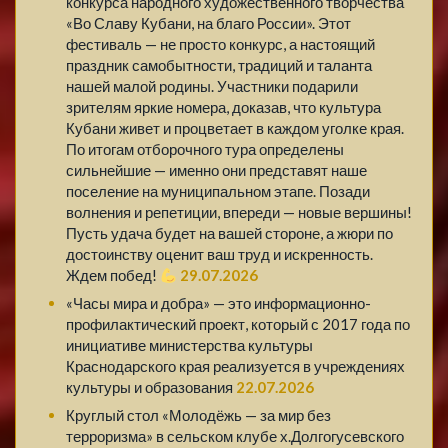
конкурса народного художественного творчества
«Во Славу Кубани, на благо России». Этот
фестиваль — не просто конкурс, а настоящий
праздник самобытности, традиций и таланта
нашей малой родины. Участники подарили
зрителям яркие номера, доказав, что культура
Кубани живет и процветает в каждом уголке края.
По итогам отборочного тура определены
сильнейшие — именно они представят наше
поселение на муниципальном этапе. Позади
волнения и репетиции, впереди — новые вершины!
Пусть удача будет на вашей стороне, а жюри по
достоинству оценит ваш труд и искренность.
Ждем побед!
29.07.2026
«Часы мира и добра» — это информационно-
профилактический проект, который с 2017 года по
инициативе министерства культуры
Краснодарского края реализуется в учреждениях
культуры и образования
22.07.2026
Круглый стол «Молодёжь — за мир без
терроризма» в сельском клубе х.Долгогусевского