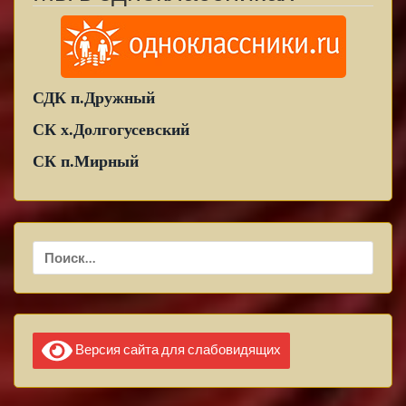
СДК п.Дружный
СК х.Долгогусевский
СК п.Мирный
Найти:
Версия сайта для слабовидящих