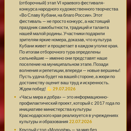
(отборочный) этап VI краевого фестиваля-
конкурса народного художественного творчества
«Во Славу Кубани, на благо России». Этот
фестиваль — не просто конкурс, а настоящий
праздник самобытности, традиций и таланта
нашей малой родины. Участники подарили
зрителям яркие номера, доказав, что культура
Кубани живет и процветает в каждом уголке края.
По итогам отборочного тура определены
сильнейшие — именно они представят наше
поселение на муниципальном этапе. Позади
волнения и репетиции, впереди — новые вершины!
Пусть удача будет на вашей стороне, а жюри по
достоинству оценит ваш труд и искренность.
Ждем побед!
29.07.2026
«Часы мира и добра» — это информационно-
профилактический проект, который с 2017 года по
инициативе министерства культуры
Краснодарского края реализуется в учреждениях
культуры и образования
22.07.2026
Круглый стол «Молодёжь — за мир без